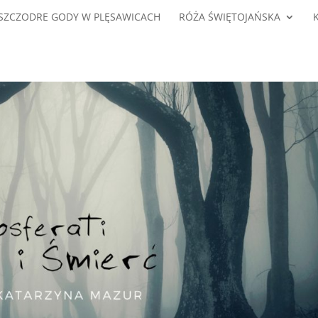
SZCZODRE GODY W PLĘSAWICACH
RÓŻA ŚWIĘTOJAŃSKA