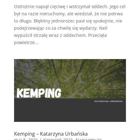
Ostrożnie napiął cięciwę i wstrzymał oddech. Jego cel
był na razie nieruchomy, ale wiedział, że nie potrwa
to długo. Błękitny jednorożec pasł się spokojnie, nie
podejrzewając co za chwilę się wydarzy. Neil
wypuścił strzałę wraz z oddechem. Przecięła
powietrze...
Kemping – Katarzyna Urbańska
maj 8, 2021
|
Kwiecień 2021
,
Napiszmy to